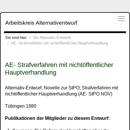
Direkt zur Hauptnavigation springen
Direkt zum Inhalt springen
Jump to sub navigation
Arbeitskreis Alternativentwurf
Die Alternativ-Entwürfe
Sie sind hier:
Die Alternativ-Entwürfe
AE- Strafverfahren mit nichtöffentlicher Hauptverhandlung
AE- Strafverfahren mit nichtöffentlicher
Hauptverhandlung
Alternativ-Entwurf, Novelle zur StPO: Strafverfahren mit
nichtöffentlicher Hauptverhandlung (AE- StPO NÖV)
Tübingen 1980
Publikationen der Mitglieder zu diesem Entwurf: