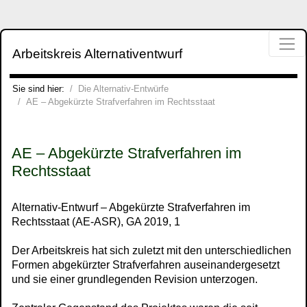
Direkt zur Hauptnavigation springen
Direkt zum Inhalt springen
Jump to sub navigation
Arbeitskreis Alternativentwurf
Die Alternativ-Entwürfe
Sie sind hier:
Die Alternativ-Entwürfe
AE – Abgekürzte Strafverfahren im Rechtsstaat
AE – Abgekürzte Strafverfahren im
Rechtsstaat
Alternativ-Entwurf – Abgekürzte Strafverfahren im
Rechtsstaat (AE-ASR), GA 2019, 1
Der Arbeitskreis hat sich zuletzt mit den unterschiedlichen
Formen abgekürzter Strafverfahren auseinandergesetzt
und sie einer grundlegenden Revision unterzogen.