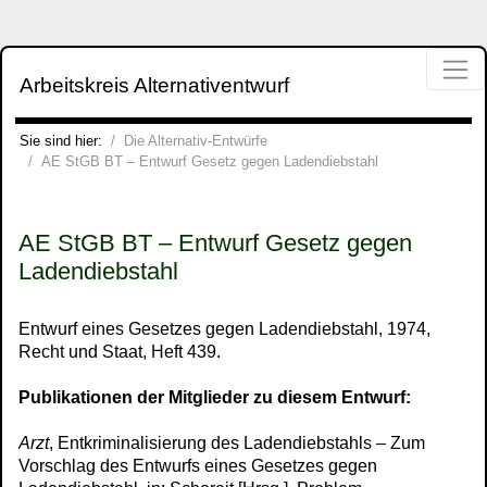
Direkt zur Hauptnavigation springen
Direkt zum Inhalt springen
Jump to sub navigation
Arbeitskreis Alternativentwurf
Die Alternativ-Entwürfe
Sie sind hier:
Die Alternativ-Entwürfe
AE StGB BT – Entwurf Gesetz gegen Ladendiebstahl
AE StGB BT – Entwurf Gesetz gegen
Ladendiebstahl
Entwurf eines Gesetzes gegen Ladendiebstahl, 1974,
Recht und Staat, Heft 439.
Publikationen der Mitglieder zu diesem Entwurf:
Arzt
, Entkriminalisierung des Ladendiebstahls – Zum
Vorschlag des Entwurfs eines Gesetzes gegen